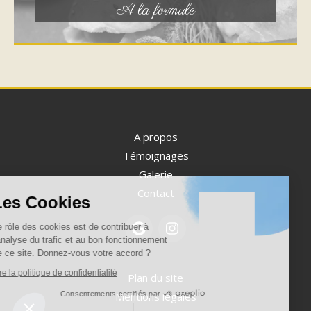
A la formule
A propos
Témoignages
Continuer sans accepter
Galerie
Contact
Les Cookies
Le rôle des cookies est de contribuer à
l'analyse du trafic et au bon fonctionnement
de ce site. Donnez-vous votre accord ?
Lire la politique de confidentialité
Plan du site
Consentements certifiés par
Mentions légales