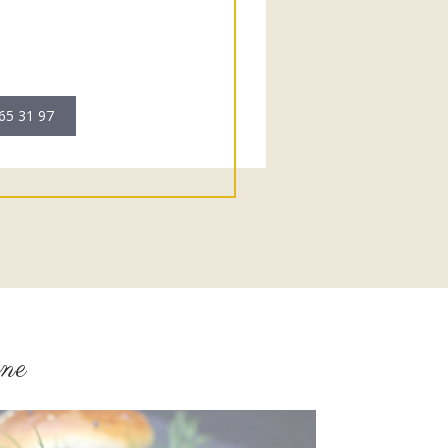
65 31 97
gne