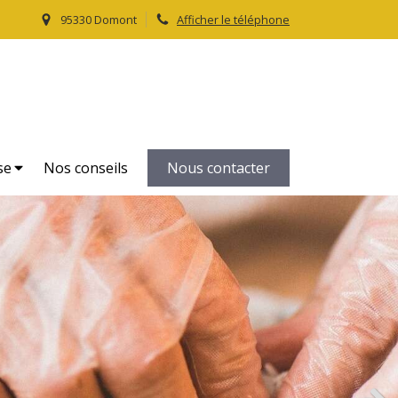
95330 Domont
Afficher le téléphone
Le Petit Traiteur
Traiteur, livraison domicile dans le Val d'Oise 95
se
Nos conseils
Nous contacter