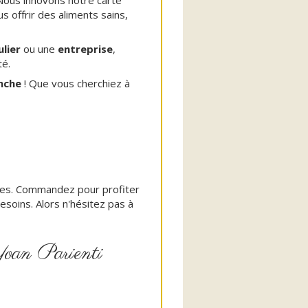
 Nous innovons notre carte
s offrir des aliments sains,
ulier
ou une
entreprise
,
té.
nche
! Que vous cherchiez à
aires. Commandez pour profiter
soins. Alors n'hésitez pas à
 Yoan Parienti