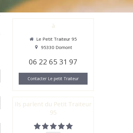
à
Le Petit Traiteur 95
95330
Domont
06 22 65 31 97
Contacter Le petit Traiteur
Ils parlent du Petit Traiteur
95