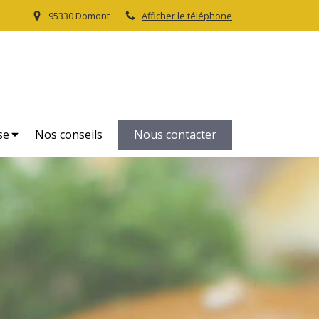
95330 Domont
Afficher le téléphone
Le Petit Traiteur
Traiteur, livraison domicile dans le Val d'Oise 95
se
Nos conseils
Nous contacter