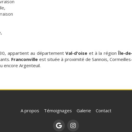
ivraison
lle
,
vraison
e
,
130, appartient au département
Val-d'oise
et à la région
Île-de
tants.
Franconville
est située à proximité de Sannois, Cormeilles
u encore Argenteuil.
A propos
Témoignages
Galerie
Contact