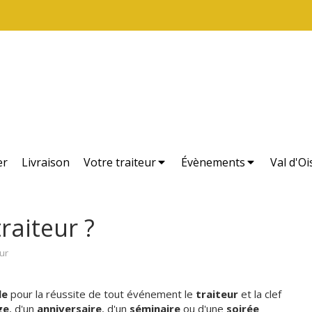
er
Livraison
Votre traiteur
Évènements
Val d'Oi
raiteur ?
ur
le
pour la réussite de tout événement le
traiteur
et la clef
ge
, d'un
anniversaire
, d'un
séminaire
ou d'une
soirée