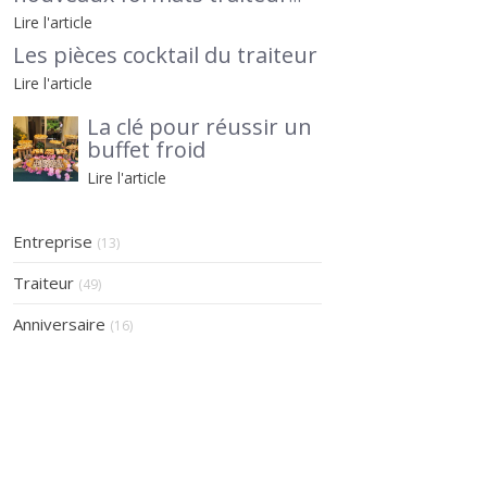
pour séminaires et
Lire l'article
afterworks, avec Le Petit
Les pièces cocktail du traiteur
Traiteur 95 en lumière
Lire l'article
La clé pour réussir un
buffet froid
Lire l'article
Entreprise
(13)
Traiteur
(49)
Anniversaire
(16)