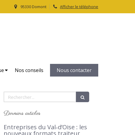
95330 Domont
Afficher le téléphone
Le Petit Traiteur
Traiteur, livraison domicile dans le Val d'Oise 95
se
Nos conseils
Nous contacter
Rechercher
Derniers articles
Entreprises du Val‑d’Oise : les
nouveaux formats traiteur