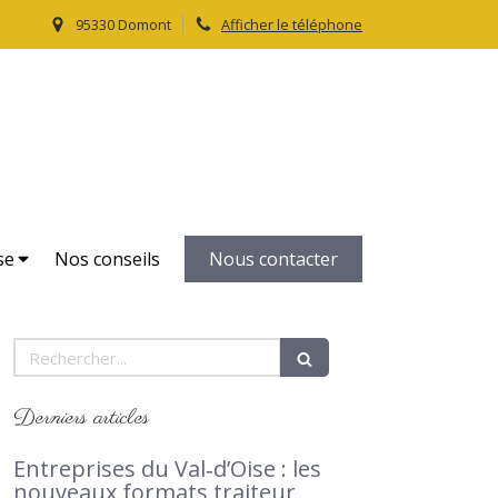
95330 Domont
Afficher le téléphone
Le Petit Traiteur
Traiteur, livraison domicile dans le Val d'Oise 95
se
Nos conseils
Nous contacter
Rechercher
Derniers articles
Entreprises du Val‑d’Oise : les
nouveaux formats traiteur