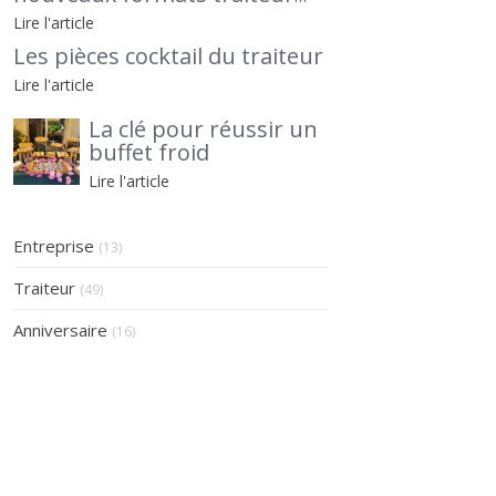
pour séminaires et
Lire l'article
afterworks, avec Le Petit
Les pièces cocktail du traiteur
Traiteur 95 en lumière
Lire l'article
La clé pour réussir un
buffet froid
Lire l'article
Entreprise
(13)
Traiteur
(49)
Anniversaire
(16)