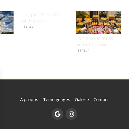
Les pièces cocktail
du traiteur
Traiteur
La clé pour réussir
un buffet froid
Traiteur
A propos
Témoignages
Galerie
Contact