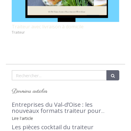
Traiteur avec livraison à domicile
Traiteur
Rechercher
Derniers articles
Entreprises du Val‑d’Oise : les
nouveaux formats traiteur pour
séminaires et afterworks, avec Le Petit
Lire l'article
Traiteur 95 en lumière
Les pièces cocktail du traiteur