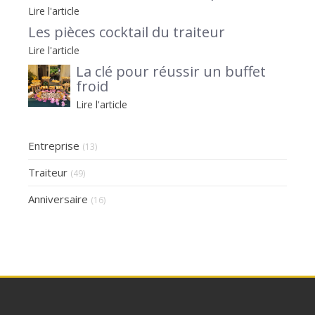
séminaires et afterworks, avec Le Petit
Lire l'article
Traiteur 95 en lumière
Les pièces cocktail du traiteur
Lire l'article
La clé pour réussir un buffet
froid
Lire l'article
Entreprise
(13)
Traiteur
(49)
Anniversaire
(16)