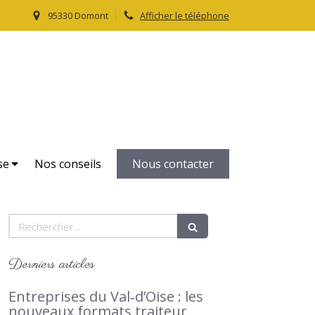
95330 Domont
Afficher le téléphone
Le Petit Traiteur
Traiteur, livraison domicile dans le Val d'Oise 95
se
Nos conseils
Nous contacter
Rechercher
Derniers articles
Entreprises du Val‑d’Oise : les
nouveaux formats traiteur