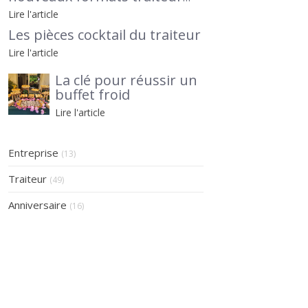
pour séminaires et
Lire l'article
afterworks, avec Le Petit
Les pièces cocktail du traiteur
Traiteur 95 en lumière
Lire l'article
La clé pour réussir un
buffet froid
Lire l'article
Entreprise
(13)
Traiteur
(49)
Anniversaire
(16)