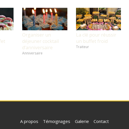
Organiser un
La clé pour réussir
fet
déjeuner cocktail
un buffet froid
d’anniversaire
Traiteur
Anniversaire
A propos
Témoignages
Galerie
Contact