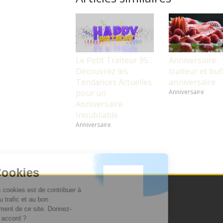
Le Petit Traiteur 95 :
Anniversaire
Découvrez les
traiteur et buf
Tendances Actuelles
anniversaire
pour un
Anniversaire
Anniversaire
Inoubliable
Anniversaire
Continuer sans accepter
Les Cookies
Le rôle des cookies est de contribuer à
l'analyse du trafic et au bon
fonctionnement de ce site. Donnez-
vous votre accord ?