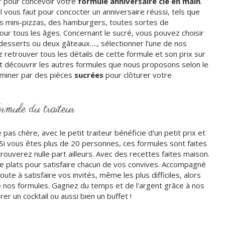
r pour concevoir votre
formule anniversaire clé en main
.
l vous faut pour concocter un anniversaire réussi, tels que
es mini-pizzas, des hamburgers, toutes sortes de
pour tous les âges. Concernant le sucré, vous pouvez choisir
i-desserts ou deux gâteaux…., sélectionner l’une de nos
 retrouver tous les détails de cette formule et son prix sur
t découvrir les autres formules que nous proposons selon le
rminer par des pièces
sucrées
pour clôturer votre
rmule du traiteur
as chère, avec le petit traiteur bénéficie d'un petit prix et
 Si vous êtes plus de 20 personnes, ces formules sont faites
rouverez nulle part ailleurs. Avec des recettes faites maison.
e plats pour satisfaire chacun de vos convives. Accompagné
ute à satisfaire vos invités, même les plus difficiles, alors
e nos formules. Gagnez du temps et de l'argent grâce à nos
er un cocktail ou aussi bien un buffet !