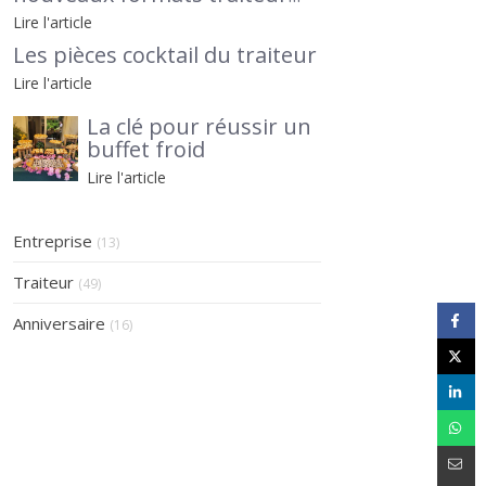
pour séminaires et
Lire l'article
afterworks, avec Le Petit
Les pièces cocktail du traiteur
Traiteur 95 en lumière
Lire l'article
La clé pour réussir un
buffet froid
Lire l'article
Entreprise
(13)
Traiteur
(49)
Anniversaire
(16)