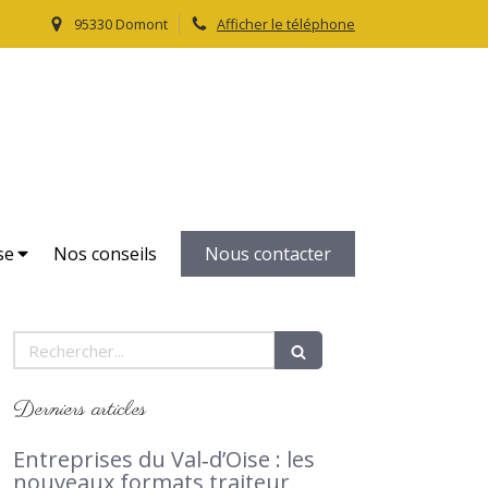
95330 Domont
Afficher le téléphone
Le Petit Traiteur
Traiteur, livraison domicile dans le Val d'Oise 95
se
Nos conseils
Nous contacter
Rechercher
Derniers articles
Entreprises du Val‑d’Oise : les
nouveaux formats traiteur