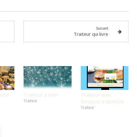
Suivant
Traiteur qui livre
ussir
Traiteur à noël
Traiteur avec
d
Traiteur
livraison à domicile
Traiteur