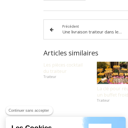
Précédent
Une livraison traiteur dans le 95 ?
Articles similaires
Les pièces cocktail
du traiteur
Traiteur
La clé pour ré
un buffet froi
Traiteur
Continuer sans accepter
Les Cookies