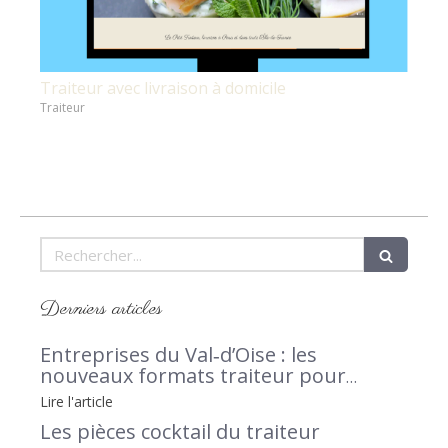
Traiteur avec livraison à domicile
Traiteur
Rechercher
Derniers articles
Entreprises du Val‑d’Oise : les
nouveaux formats traiteur pour
séminaires et afterworks, avec Le Petit
Lire l'article
Traiteur 95 en lumière
Les pièces cocktail du traiteur