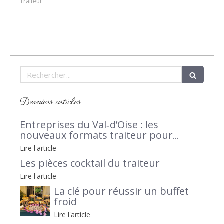
Traiteur
Rechercher
Derniers articles
Entreprises du Val‑d’Oise : les
nouveaux formats traiteur pour
séminaires et afterworks, avec Le Petit
Lire l'article
Traiteur 95 en lumière
Les pièces cocktail du traiteur
Lire l'article
La clé pour réussir un buffet
froid
Lire l'article