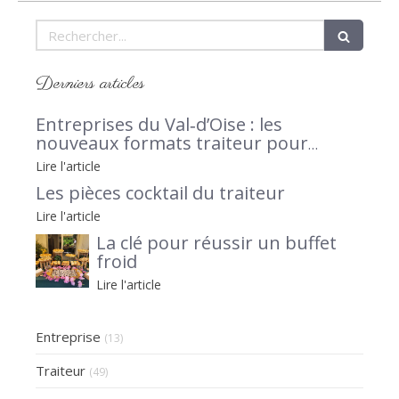
Rechercher
Derniers articles
Entreprises du Val‑d’Oise : les
nouveaux formats traiteur pour
séminaires et afterworks, avec Le Petit
Lire l'article
Traiteur 95 en lumière
Les pièces cocktail du traiteur
Lire l'article
La clé pour réussir un buffet
froid
Lire l'article
Entreprise
(13)
Traiteur
(49)