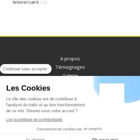
Anniversaire
(16)
A propos
Témoignages
Continuer sans accepter
Galerie
Contact
Les Cookies
Le rôle des cookies est de contribuer à
l'analyse du trafic et au bon fonctionnement
de ce site. Donnez-vous votre accord ?
Lire la politique de confidentialité
Plan du site
Consentements certifiés par
Mentions légales
Je choisis
Ok pour moi