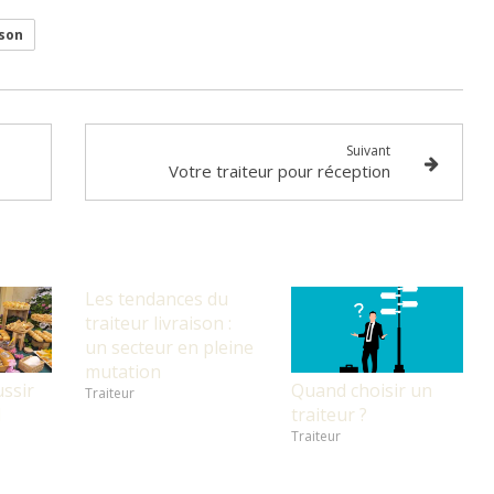
ison
Suivant
Votre traiteur pour réception
Les tendances du
traiteur livraison :
un secteur en pleine
mutation
ussir
Quand choisir un
Traiteur
d
traiteur ?
Traiteur