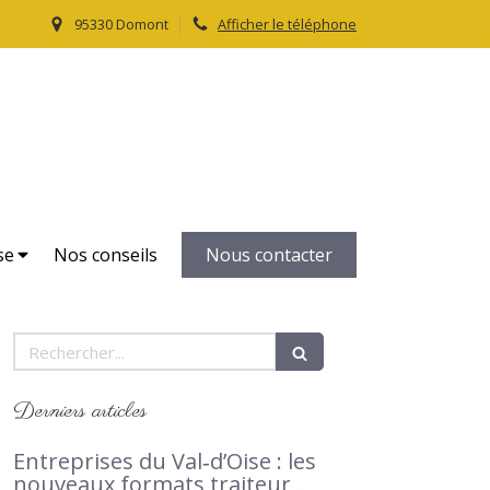
95330 Domont
Afficher le téléphone
Le Petit Traiteur
Traiteur, livraison domicile dans le Val d'Oise 95
se
Nos conseils
Nous contacter
Rechercher
Derniers articles
Entreprises du Val‑d’Oise : les
nouveaux formats traiteur