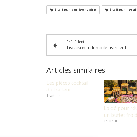
traiteur anniversaire
traiteur livra
Précédent
Livraison à domicile avec votre traiteur
Articles similaires
Les pièces cocktail
du traiteur
Traiteur
La clé pour ré
un buffet froi
Traiteur
Continuer sans accepter