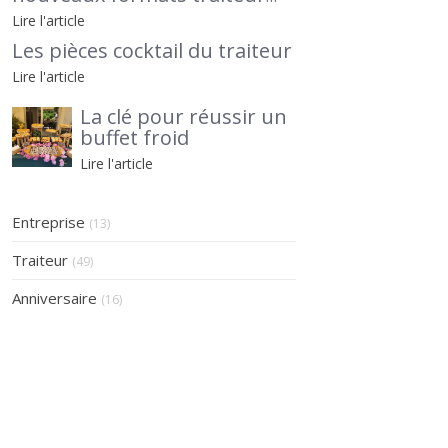
pour séminaires et
Lire l'article
afterworks, avec Le Petit
Les pièces cocktail du traiteur
Traiteur 95 en lumière
Lire l'article
La clé pour réussir un
buffet froid
Lire l'article
Entreprise
(13)
Traiteur
(49)
Anniversaire
(16)