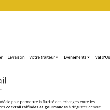
er
Livraison
Votre traiteur
Évènements
Val d'Oi
il
ur
on idéale pour permettre la fluidité des échanges entre les
èces
cocktail raffinées et gourmandes
à déguster debout.